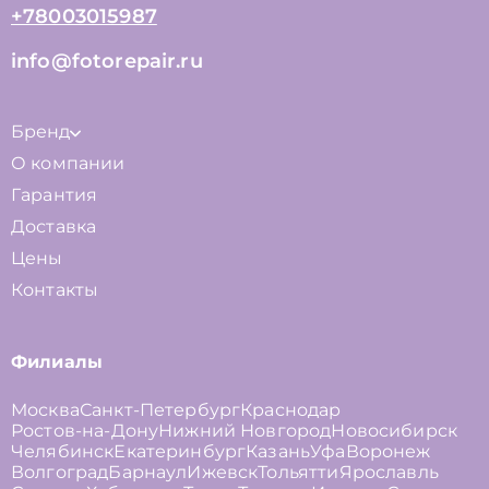
+78003015987
info@fotorepair.ru
Бренд
О компании
Гарантия
Доставка
Цены
Контакты
Филиалы
Москва
Санкт-Петербург
Краснодар
Ростов-на-Дону
Нижний Новгород
Новосибирск
Челябинск
Екатеринбург
Казань
Уфа
Воронеж
Волгоград
Барнаул
Ижевск
Тольятти
Ярославль