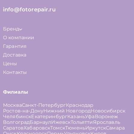
info@fotorepair.ru
Бренд
О компании
Гарантия
Доставка
Цены
Контакты
Филиалы
Москва
Санкт-Петербург
Краснодар
Ростов-на-Дону
Нижний Новгород
Новосибирск
Челябинск
Екатеринбург
Казань
Уфа
Воронеж
Волгоград
Барнаул
Ижевск
Тольятти
Ярославль
Саратов
Хабаровск
Томск
Тюмень
Иркутск
Самара
Омск
Красноярск
Пермь
Ульяновск
Киров