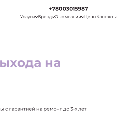
+78003015987
Услуги
Бренд
О компании
Цены
Контакты
выхода на
в
ы с гарантией на ремонт до 3-х лет