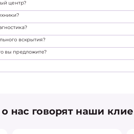
ный центр?
техники?
агностика?
ельного вскрытия?
то вы предложите?
 о нас говорят наши кли