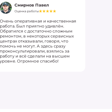
Смирнов Павел
Оценка работы
О
Очень оперативная и качественная
Работу 
работа. Был приятно удивлён.
вопросы
Обратился с достаточно сложным
такие п
ремонтом, в некоторых сервисных
только 
центрах отказывали, говоря, что
информ
помочь не могут. А здесь сразу
оставит
проконсультировали, взялись за
здорово
работу и всё сделали на высшем
уровне. Огромное спасибо!