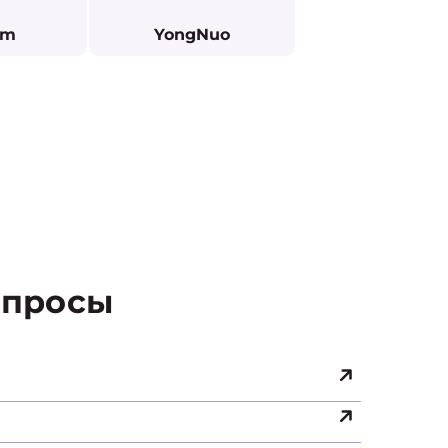
ilm
YongNuo
просы