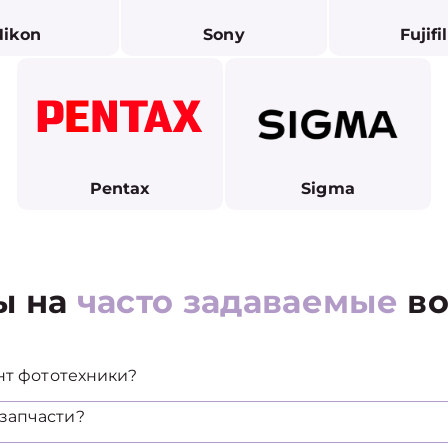
Nikon
Sony
Fujif
Pentax
Sigma
ы на
часто задаваемые
во
нт фототехники?
запчасти?