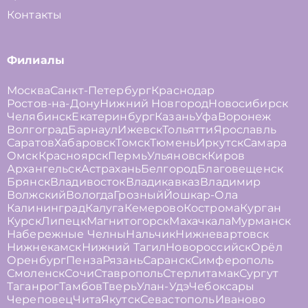
Контакты
Филиалы
Москва
Санкт-Петербург
Краснодар
Ростов-на-Дону
Нижний Новгород
Новосибирск
Челябинск
Екатеринбург
Казань
Уфа
Воронеж
Волгоград
Барнаул
Ижевск
Тольятти
Ярославль
Саратов
Хабаровск
Томск
Тюмень
Иркутск
Самара
Омск
Красноярск
Пермь
Ульяновск
Киров
Архангельск
Астрахань
Белгород
Благовещенск
Брянск
Владивосток
Владикавказ
Владимир
Волжский
Вологда
Грозный
Йошкар-Ола
Калининград
Калуга
Кемерово
Кострома
Курган
Курск
Липецк
Магнитогорск
Махачкала
Мурманск
Набережные Челны
Нальчик
Нижневартовск
Нижнекамск
Нижний Тагил
Новороссийск
Орёл
Оренбург
Пенза
Рязань
Саранск
Симферополь
Смоленск
Сочи
Ставрополь
Стерлитамак
Сургут
Таганрог
Тамбов
Тверь
Улан-Удэ
Чебоксары
Череповец
Чита
Якутск
Севастополь
Иваново