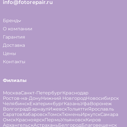
info@fotorepair.ru
Бренд
О компании
Гарантия
Доставка
Цены
Контакты
Филиалы
Москва
Санкт-Петербург
Краснодар
Ростов-на-Дону
Нижний Новгород
Новосибирск
Челябинск
Екатеринбург
Казань
Уфа
Воронеж
Волгоград
Барнаул
Ижевск
Тольятти
Ярославль
Саратов
Хабаровск
Томск
Тюмень
Иркутск
Самара
Омск
Красноярск
Пермь
Ульяновск
Киров
Архангельск
Астрахань
Белгород
Благовещенск