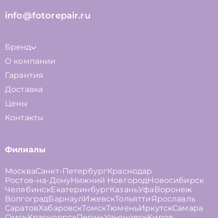
info@fotorepair.ru
Бренд
О компании
Гарантия
Доставка
Цены
Контакты
Филиалы
Москва
Санкт-Петербург
Краснодар
Ростов-на-Дону
Нижний Новгород
Новосибирск
Челябинск
Екатеринбург
Казань
Уфа
Воронеж
Волгоград
Барнаул
Ижевск
Тольятти
Ярославль
Саратов
Хабаровск
Томск
Тюмень
Иркутск
Самара
Омск
Красноярск
Пермь
Ульяновск
Киров