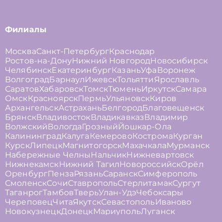
Филиалы
Москва
Санкт-Петербург
Краснодар
Ростов-на-Дону
Нижний Новгород
Новосибирск
Челябинск
Екатеринбург
Казань
Уфа
Воронеж
Волгоград
Барнаул
Ижевск
Тольятти
Ярославль
Саратов
Хабаровск
Томск
Тюмень
Иркутск
Самара
Омск
Красноярск
Пермь
Ульяновск
Киров
Архангельск
Астрахань
Белгород
Благовещенск
Брянск
Владивосток
Владикавказ
Владимир
Волжский
Вологда
Грозный
Йошкар-Ола
Калининград
Калуга
Кемерово
Кострома
Курган
Курск
Липецк
Магнитогорск
Махачкала
Мурманск
Набережные Челны
Нальчик
Нижневартовск
Нижнекамск
Нижний Тагил
Новороссийск
Орёл
Оренбург
Пенза
Рязань
Саранск
Симферополь
Смоленск
Сочи
Ставрополь
Стерлитамак
Сургут
Таганрог
Тамбов
Тверь
Улан-Удэ
Чебоксары
Череповец
Чита
Якутск
Севастополь
Иваново
Новокузнецк
Донецк
Мариуполь
Луганск