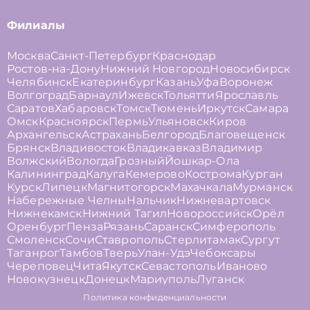
Филиалы
Москва
Санкт-Петербург
Краснодар
Ростов-на-Дону
Нижний Новгород
Новосибирск
Челябинск
Екатеринбург
Казань
Уфа
Воронеж
Волгоград
Барнаул
Ижевск
Тольятти
Ярославль
Саратов
Хабаровск
Томск
Тюмень
Иркутск
Самара
Омск
Красноярск
Пермь
Ульяновск
Киров
Архангельск
Астрахань
Белгород
Благовещенск
Брянск
Владивосток
Владикавказ
Владимир
Волжский
Вологда
Грозный
Йошкар-Ола
Калининград
Калуга
Кемерово
Кострома
Курган
Курск
Липецк
Магнитогорск
Махачкала
Мурманск
Набережные Челны
Нальчик
Нижневартовск
Нижнекамск
Нижний Тагил
Новороссийск
Орёл
Оренбург
Пенза
Рязань
Саранск
Симферополь
Смоленск
Сочи
Ставрополь
Стерлитамак
Сургут
Таганрог
Тамбов
Тверь
Улан-Удэ
Чебоксары
Череповец
Чита
Якутск
Севастополь
Иваново
Новокузнецк
Донецк
Мариуполь
Луганск
Политика конфиденциальности