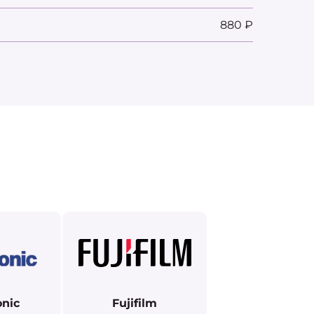
880 ₽
nic
Fujifilm