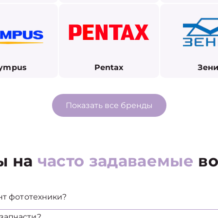
ympus
Pentax
Зени
Показать все бренды
ы на
часто задаваемые
во
нт фототехники?
запчасти?