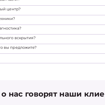
ный центр?
техники?
агностика?
ельного вскрытия?
то вы предложите?
 о нас говорят наши кли