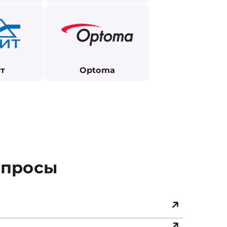
т
Optoma
просы