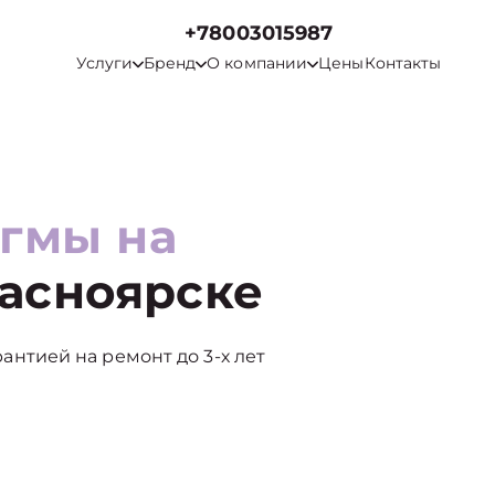
+78003015987
Услуги
Бренд
О компании
Цены
Контакты
гмы на
асноярске
арантией на ремонт до 3-х лет