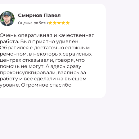
Смирнов Павел
Оценка работы
О
Очень оперативная и качественная
Работу 
работа. Был приятно удивлён.
вопросы
Обратился с достаточно сложным
такие п
ремонтом, в некоторых сервисных
только 
центрах отказывали, говоря, что
информ
помочь не могут. А здесь сразу
оставит
проконсультировали, взялись за
здорово
работу и всё сделали на высшем
уровне. Огромное спасибо!