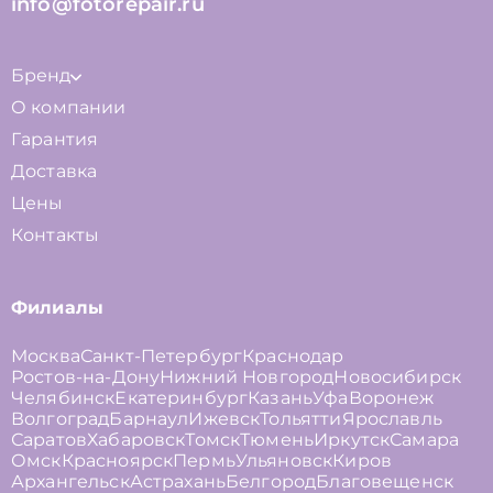
info@fotorepair.ru
Бренд
О компании
Гарантия
Доставка
Цены
Контакты
Филиалы
Москва
Санкт-Петербург
Краснодар
Ростов-на-Дону
Нижний Новгород
Новосибирск
Челябинск
Екатеринбург
Казань
Уфа
Воронеж
Волгоград
Барнаул
Ижевск
Тольятти
Ярославль
Саратов
Хабаровск
Томск
Тюмень
Иркутск
Самара
Омск
Красноярск
Пермь
Ульяновск
Киров
Архангельск
Астрахань
Белгород
Благовещенск